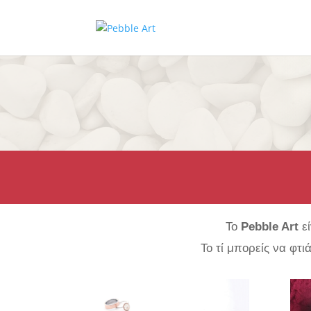
To
Pebble
Art
ε
Το τί μπορείς να φτι